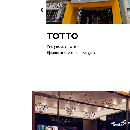
AM
OMA
Proyecto:
Oma
nta Fe, Bogotá.
Ejecución:
Centro comercial Plaza de las Améri
Bogotá