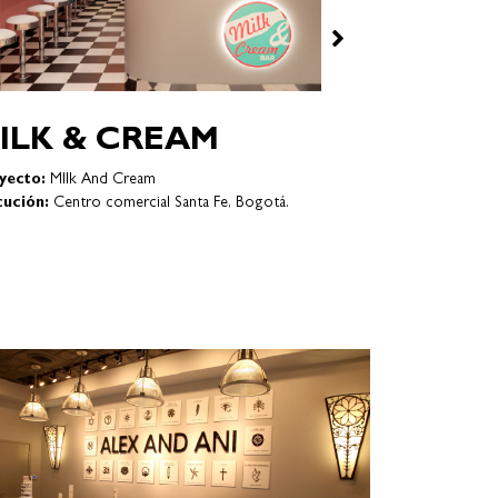
ASA IDEAS
yecto:
CASA IDEAS
cución:
Parque de la 93– Bogotá