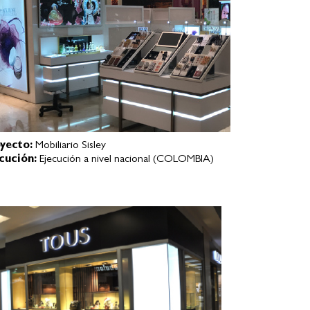
yecto:
Mobiliario Sisley
cución:
Ejecución a nivel nacional (COLOMBIA)