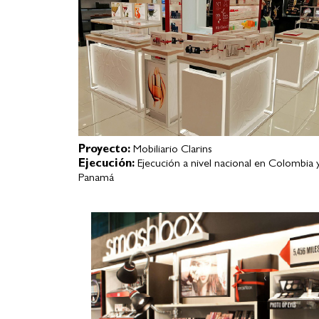
Proyecto:
Mobiliario Clarins
Ejecución:
Ejecución a nivel nacional en Colombia 
Panamá