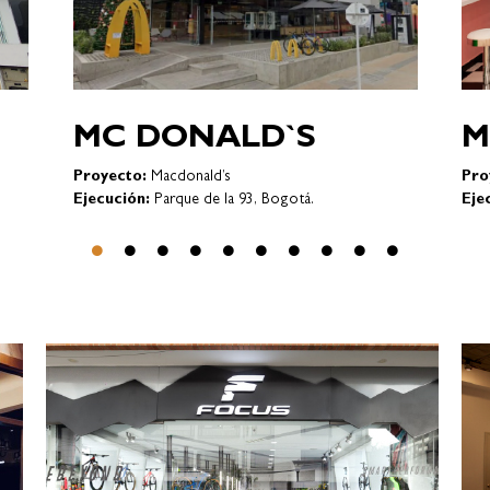
STARBUCKS
C
Proyecto:
: ALSEA-STARBUCKS
Pro
cas,
Ejecución:
Parque de la 93 – Bogotá
Eje