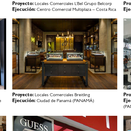
Proyecto:
Locales Comerciales L’Bel Grupo Belcorp
Pro
Ejecución:
Centro Comercial Multiplaza – Costa Rica
Eje
Proyecto:
Locales Comerciales Breitling
Pro
e
Ejecución:
Ciudad de Panamá (PANAMÁ)
Eje
(P