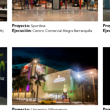
Proyecto:
Sportline
Pro
IA)
Ejecución:
Centro Comercial Alegra Barranquilla
Eje