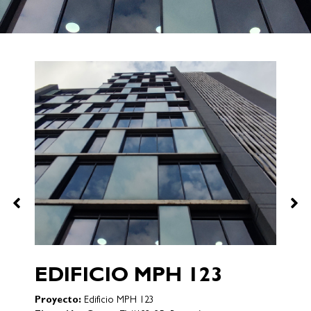
CONJUNTO SAN
SIMÓN
Proyecto:
Conjuntos
Ejecución:
Hacienda Los Alcaparros, Madrid,
Cundinamarca
3