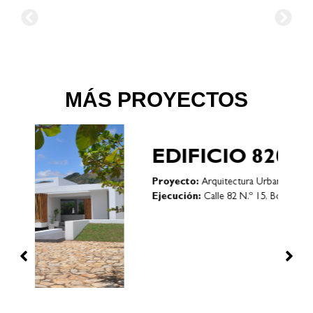
MÁS PROYECTOS
EDIFICIO 8200
G
Proyecto:
Arquitectura Urbana
Pro
Ejecución:
Calle 82 N.º 15, Bogotá (COLOMBIA)
Eje