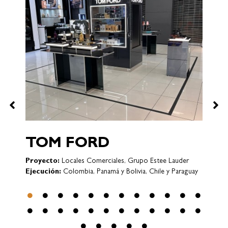
P
E
VICTORIA´S SECRET
Proyecto:
Locales Comerciales
y
Ejecución:
Bogotá (COLOMBIA)