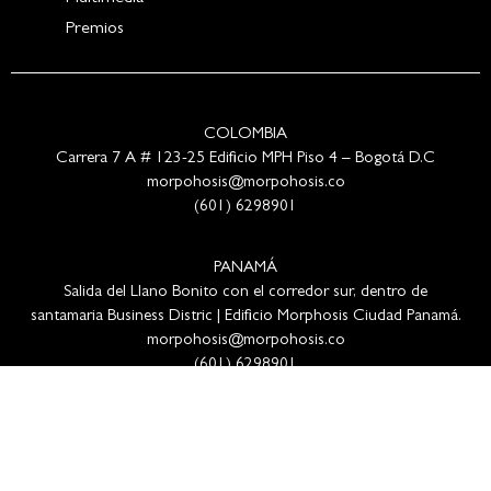
Premios
COLOMBIA
Carrera 7 A # 123-25 Edificio MPH Piso 4 – Bogotá D.C
morpohosis@morpohosis.co
(601) 6298901
PANAMÁ
Salida del Llano Bonito con el corredor sur, dentro de
santamaria Business Distric | Edificio Morphosis Ciudad Panamá.
morpohosis@morpohosis.co
(601) 6298901
PERÚ
Av Benavides No 1555 of 705 Miraflores Lima – Perú
morpohosis@morpohosis.co