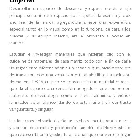
en Múnich, maneja múltiples representaciones a nivel mundial
en donde incluye subsidiarias con Mini, Rolls-Royce y BMW
Bank. Siendo representada en Colombia de manera exitosa
por la Compañía AUTOGERMANA desde 1982, mostrando
un crecimiento importante en estos 35 años de experiencia y
mostrándose entre las compañías de concesionarios más
importantes en Suramérica en el rango de automóviles de
gama alta en nuestro mercado.
Objetivo
Desarrollar un espacio de descanso y espera, donde el eje
principal sería un café, espacio que respetara la esencia y look
and feel de la marca, agregándole a este una experiencia
especial tanto en lo visual como en lo funcional de cara a los
clientes y su equipo interno, era el proyecto a poner en
marcha.
Estudiar e investigar materiales que hicieran clic con el
guideline de materiales de casa matriz, todo con el fin de darle
un ingrediente diferenciador a un espacio que inicialmente era