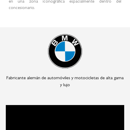
de transición, con una zona expuesta al aire libre. La inclusión
de madera TECA en piso se convierte en un material especial
que da al espacio una sensación acogedora que rompe con
materiales de tecnología como el metal, aluminio, y vidrios
laminados color blanco, dando de esta manera un contraste
vanguardista y singular.
Las lámparas del vacío diseñadas exclusivamente para la marca
y son un desarrollo y producción también de Morphosis, lo
que representa un ingrediente adicional, que convierte el lugar
en una zona iconográfica espacialmente dentro del
concesionario.