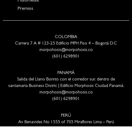
Multimedia
Premios
COLOMBIA
Carrera 7 A # 123-25 Edificio MPH Piso 4 – Bogotá D.C
morpohosis@morpohosis.co
(601) 6298901
PANAMÁ
Salida del Llano Bonito con el corredor sur, dentro de
santamaria Business Distric | Edificio Morphosis Ciudad Panamá.
morpohosis@morpohosis.co
(601) 6298901
PERÚ
Av Benavides No 1555 of 705 Miraflores Lima – Perú
morpohosis@morpohosis.co