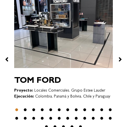
P
E
VICTORIA´S SECRET
Proyecto:
Locales Comerciales
y
Ejecución:
Bogotá (COLOMBIA)