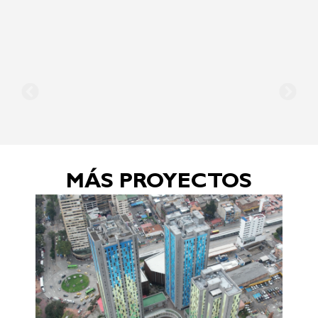
MÁS PROYECTOS
P
In
E