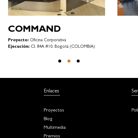
COLTRADING
L
GROUP
va
Pro
Eje
Proyecto:
Oficina Corporativa
Ejecución:
Calle 97 # 23-60 oficina 603 Bogotá
(COLOMBIA)
Enlaces
Ser
Proyectos
Pol
Blog