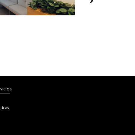
G
yecto:
Oficina Corporativa
cución:
Carrera 11 No. 95 Bogotá (COLOMBIA)
vicios
íticas