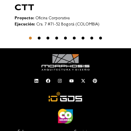
CTT
Proyecto:
Oficina Corporativa
Ejecución:
Cra. 7 #71-52 Bogotá (COLOMBIA)