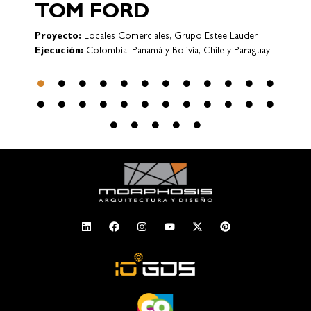
VICTORIA´S SECRET
Proyecto:
Locales Comerciales
y
Ejecución:
Bogotá (COLOMBIA)