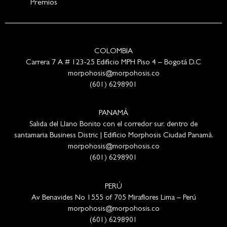
Premios
COLOMBIA
Carrera 7 A # 123-25 Edificio MPH Piso 4 – Bogotá D.C
morpohosis@morpohosis.co
(601) 6298901
PANAMÁ
Salida del Llano Bonito con el corredor sur, dentro de
santamaria Business Distric | Edificio Morphosis Ciudad Panamá.
morpohosis@morpohosis.co
(601) 6298901
PERÚ
Av Benavides No 1555 of 705 Miraflores Lima – Perú
morpohosis@morpohosis.co
(601) 6298901