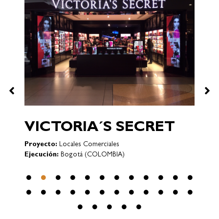
P
E
VICTORIA´S SECRET
Proyecto:
Locales Comerciales
y
Ejecución:
Bogotá (COLOMBIA)