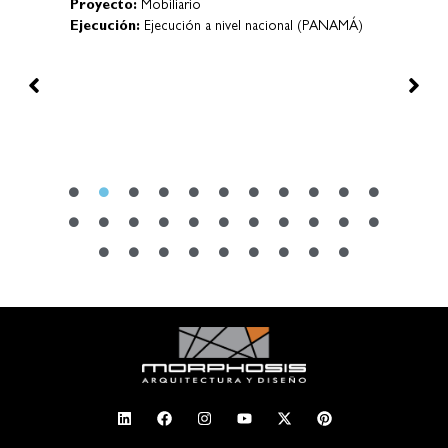
Proyecto:
Mobiliario
Proy
Ejecución:
Ejecución a nivel nacional (PANAMÁ)
Ejec
Puer