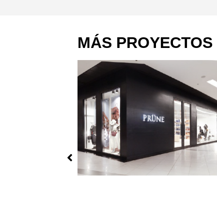
MÁS PROYECTOS
ORLANE
Proyecto:
Mobiliario
Ejecución:
Ejecución a nivel nacional (COLOM
NNE
 Grupo Puig