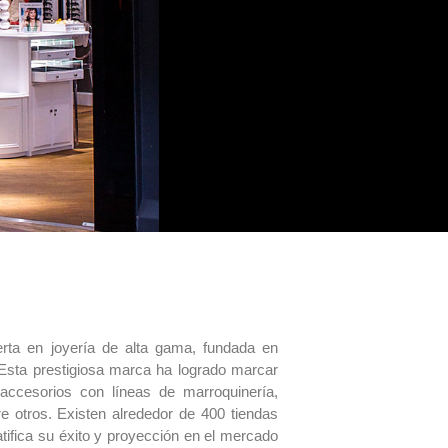
a en joyería de alta gama, fundada en
sta prestigiosa marca ha logrado marcar
accesorios con líneas de marroquinería,
tre otros. Existen alrededor de 400 tiendas
tifica su éxito y proyección en el mercado