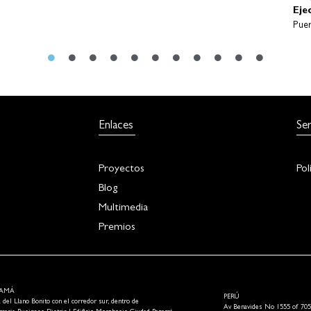
Enlaces
Ser
Proyectos
Pol
Blog
Multimedia
Premios
AMÁ
PERÚ
a del Llano Bonito con el corredor sur, dentro de
Av Benavides No 1555 of 705 