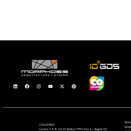
ombia, Panamá y
PAN
COLOMBIA
Salid
Carrera 7 A # 123-25 Edificio MPH Piso 4 – Bogotá D.C