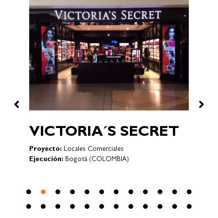
T
Pr
Ej
VICTORIA´S SECRET
er
Proyecto:
Locales Comerciales
Ejecución:
Bogotá (COLOMBIA)