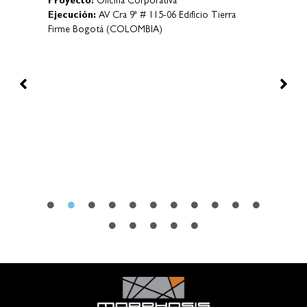
Proyecto:
Oficina Corporativa
Proy
Ejecución:
AV Cra 9ª # 115-06 Edificio Tierra
Ejec
Firme Bogotá (COLOMBIA)
tiva